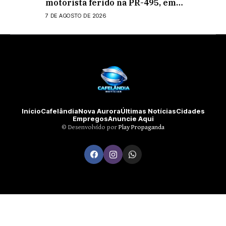
motorista ferido na PR-495, em
Medianeira
7 DE AGOSTO DE 2026
Início
Cafelândia
Nova Aurora
Últimas Notícias
Cidades
Empregos
Anuncie Aqui
©️ Desenvolvido por
Play Propaganda