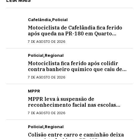
LEIA MAIS
Cafelândia
Policial
Motociclista de Cafelândia fica ferido
após queda na PR-180 em Quarto
Centenário
7 DE AGOSTO DE 2026
Policial
Regional
Motociclista fica ferido após colidir
contra banheiro químico que caiu de
caminhão na PRC-467, em Cascavel
7 DE AGOSTO DE 2026
MPPR
MPPR leva à suspensão de
reconhecimento facial nas escolas
estaduais
7 DE AGOSTO DE 2026
Policial
Regional
Colisão entre carro e caminhão deixa