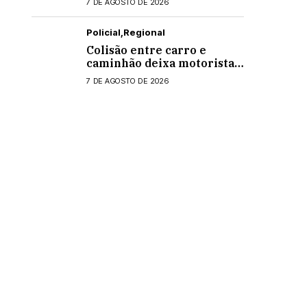
7 DE AGOSTO DE 2026
Policial
Regional
Colisão entre carro e
caminhão deixa motorista
ferido na PR-495, em
7 DE AGOSTO DE 2026
Medianeira