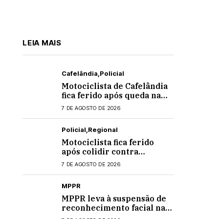
LEIA MAIS
Cafelândia
Policial
Motociclista de Cafelândia
fica ferido após queda na
PR-180 em Quarto
7 DE AGOSTO DE 2026
Centenário
Policial
Regional
Motociclista fica ferido
após colidir contra
banheiro químico que caiu
7 DE AGOSTO DE 2026
de caminhão na PRC-467,
em Cascavel
MPPR
MPPR leva à suspensão de
reconhecimento facial nas
escolas estaduais